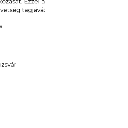
kozását. Ezzel a
vetség tagjává:
s
ozsvár