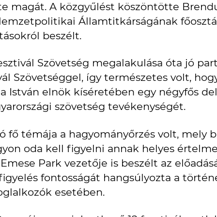
ette magát. A közgyűlést köszöntötte Brend
emzetpolitikai Államtitkárságának főosztál
ásokról beszélt.
esztivál Szövetség megalakulása óta jó par
ál Szövetséggel, így természetes volt, hogy
 István elnök kíséretében egy négyfős deleg
yarországi szövetség tevékenységét.
ozó fő témája a hagyományőrzés volt, mely
gyon oda kell figyelni annak helyes értelm
i Emese Park vezetője is beszélt az előadás
afigyelés fontosságát hangsúlyozta a törté
foglalkozók esetében.