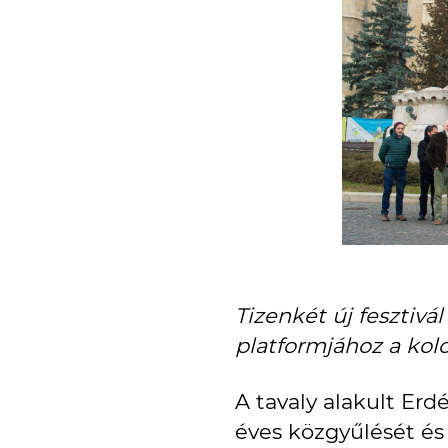
Tizenkét új fesztivá
platformjához a kolo
A tavaly alakult Erd
éves közgyűlését és