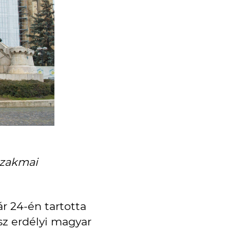
 szakmai
ár 24-én tartotta
sz erdélyi magyar