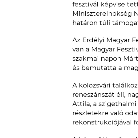
fesztivál képviselt
Miniszterelnökség N
határon túli támogat
Az Erdélyi Magyar F
van a Magyar Fesztiv
szakmai napon Márta
és bemutatta a mag
A kolozsvári találk
reneszánszát éli, na
Attila, a szigethalm
részletekre való od
rekonstrukciójával 