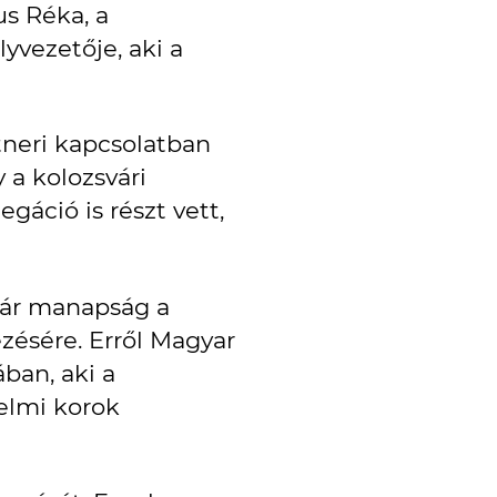
us Réka, a
yvezetője, aki a
tneri kapcsolatban
 a kolozsvári
áció is részt vett,
 bár manapság a
ezésére. Erről Magyar
ában, aki a
nelmi korok