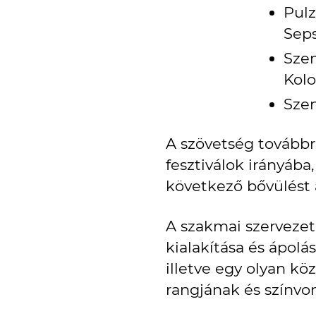
Pulz
Seps
Szen
Kolo
Szen
A szövetség továbbr
fesztiválok irányába
következő bővülést a
A szakmai szervezet
kialakítása és ápol
illetve egy olyan kö
rangjának és színv