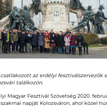
l csatlakozott az erdélyi fesztiválszervezők
zsvári találkozón.
élyi Magyar Fesztivál Szövetség 2020. febru
 szakmai napját Kolozsváron, ahol közel hú