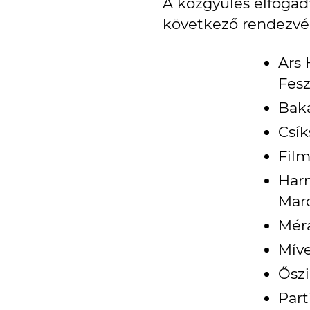
A közgyűlés elfogadt
következő rendezvén
Ars
Fesz
Baka
Csík
Film
Harm
Maro
Méra
Mív
Őszi
Par