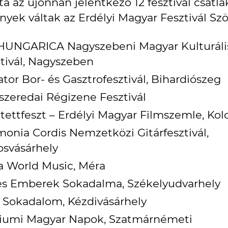
a az újonnan jelentkező 12 fesztivál csatla
yek váltak az Erdélyi Magyar Fesztivál Szö
 HUNGARICA Nagyszebeni Magyar Kulturáli
tivál, Nagyszeben
tor Bor- és Gasztrofesztivál, Bihardiószeg
szeredai Régizene Fesztivál
tettfeszt – Erdélyi Magyar Filmszemle, Kol
onia Cordis Nemzetközi Gitárfesztivál,
svásárhely
 World Music, Méra
es Emberek Sokadalma, Székelyudvarhely
 Sokadalom, Kézdivásárhely
tiumi Magyar Napok, Szatmárnémeti