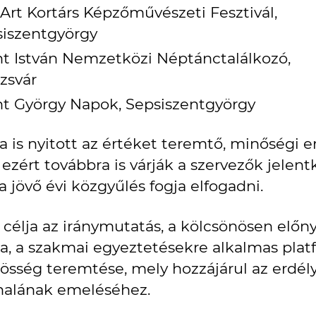
Art Kortárs Képzőművészeti Fesztivál,
iszentgyörgy
t István Nemzetközi Néptánctalálkozó,
zsvár
t György Napok, Sepsiszentgyörgy
a is nyitott az értéket teremtő, minőségi e
, ezért továbbra is várják a szervezők jelent
 jövő évi közgyűlés fogja elfogadni.
 célja az iránymutatás, a kölcsönösen előn
ása, a szakmai egyeztetésekre alkalmas pl
zösség teremtése, mely hozzájárul az erdél
onalának emeléséhez.