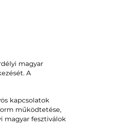
rdélyi magyar
kezését. A
yös kapcsolatok
atform működtetése,
yi magyar fesztiválok