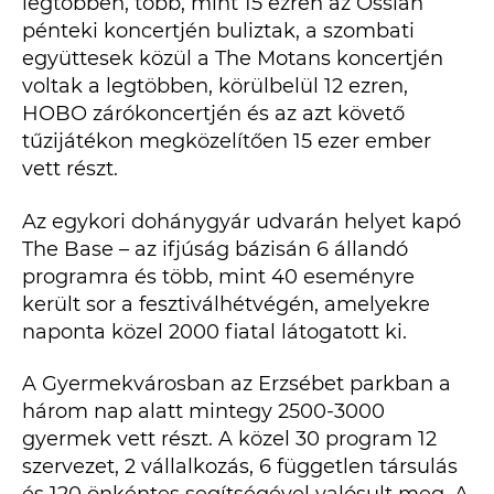
legtöbben, több, mint 15 ezren az Ossian
pénteki koncertjén buliztak, a szombati
együttesek közül a The Motans koncertjén
voltak a legtöbben, körülbelül 12 ezren,
HOBO zárókoncertjén és az azt követő
tűzijátékon megközelítően 15 ezer ember
vett részt.
Az egykori dohánygyár udvarán helyet kapó
The Base – az ifjúság bázisán 6 állandó
programra és több, mint 40 eseményre
került sor a fesztiválhétvégén, amelyekre
naponta közel 2000 fiatal látogatott ki.
A Gyermekvárosban az Erzsébet parkban a
három nap alatt mintegy 2500-3000
gyermek vett részt. A közel 30 program 12
szervezet, 2 vállalkozás, 6 független társulás