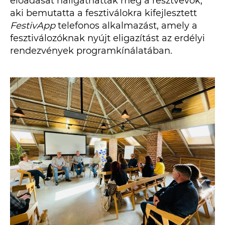
előadását hallgathatták meg a résztvevők,
aki bemutatta a fesztiválokra kifejlesztett
FestivApp
telefonos alkalmazást, amely a
fesztiválozóknak nyújt eligazítást az erdélyi
rendezvények programkínálatában.