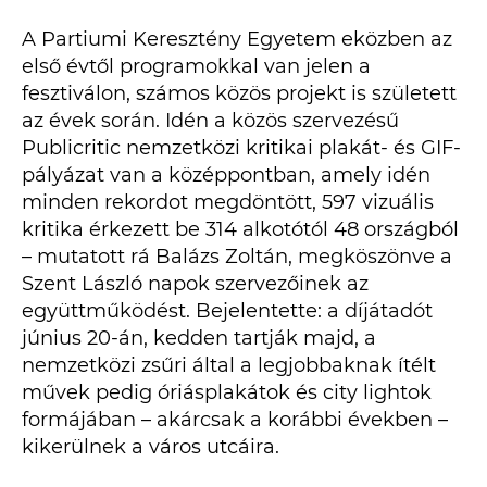
A Partiumi Keresztény Egyetem eközben az
első évtől programokkal van jelen a
fesztiválon, számos közös projekt is született
az évek során. Idén a közös szervezésű
Publicritic nemzetközi kritikai plakát- és GIF-
pályázat van a középpontban, amely idén
minden rekordot megdöntött, 597 vizuális
kritika érkezett be 314 alkotótól 48 országból
– mutatott rá Balázs Zoltán, megköszönve a
Szent László napok szervezőinek az
együttműködést. Bejelentette: a díjátadót
június 20-án, kedden tartják majd, a
nemzetközi zsűri által a legjobbaknak ítélt
művek pedig óriásplakátok és city lightok
formájában – akárcsak a korábbi években –
kikerülnek a város utcáira.