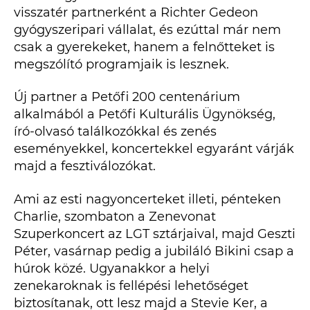
visszatér partnerként a Richter Gedeon
gyógyszeripari vállalat, és ezúttal már nem
csak a gyerekeket, hanem a felnőtteket is
megszólító programjaik is lesznek.
Új partner a Petőfi 200 centenárium
alkalmából a Petőfi Kulturális Ügynökség,
író-olvasó találkozókkal és zenés
eseményekkel, koncertekkel egyaránt várják
majd a fesztiválozókat.
Ami az esti nagyoncerteket illeti, pénteken
Charlie, szombaton a Zenevonat
Szuperkoncert az LGT sztárjaival, majd Geszti
Péter, vasárnap pedig a jubiláló Bikini csap a
húrok közé. Ugyanakkor a helyi
zenekaroknak is fellépési lehetőséget
biztosítanak, ott lesz majd a Stevie Ker, a