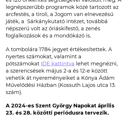
és 120 önkéntes segítségével valósult meg. A
legnépszerűbb programok közé tartozott az
arcfestés, a tiroli, a Jogom van elnevezésű
játék, a Sárkánykutató intézet, továbbá
népszerű volt az óriáskifestő, a zenés
foglalkozások és a mondókázó is.
A tombolára 1784 jegyet értékesítettek. A
nyertes számokat, valamint a
pótszámokat
IDE kattintva
lehet megnézni,
a szerencsések május 2-a és 12-e között
vehetik át nyereményeiket a Kónya Ádám
Művelődési Házban (Kossuth Lajos utca 13.
szám).
A 2024-es Szent György Napokat április
23. és 28. közötti periódusra tervezik.