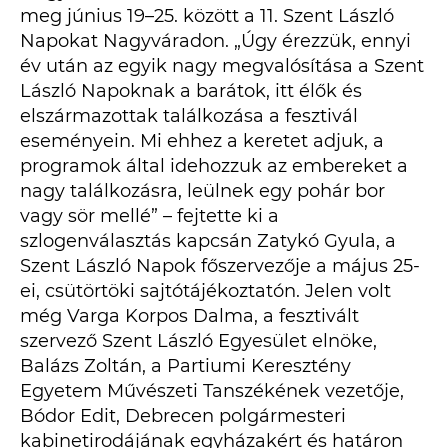
meg június 19–25. között a 11. Szent László
Napokat Nagyváradon. „Úgy érezzük, ennyi
év után az egyik nagy megvalósítása a Szent
László Napoknak a barátok, itt élők és
elszármazottak találkozása a fesztivál
eseményein. Mi ehhez a keretet adjuk, a
programok által idehozzuk az embereket a
nagy találkozásra, leülnek egy pohár bor
vagy sör mellé” – fejtette ki a
szlogenválasztás kapcsán Zatykó Gyula, a
Szent László Napok főszervezője a május 25-
ei, csütörtöki sajtótájékoztatón. Jelen volt
még Varga Korpos Dalma, a fesztivált
szervező Szent László Egyesület elnöke,
Balázs Zoltán, a Partiumi Keresztény
Egyetem Művészeti Tanszékének vezetője,
Bódor Edit, Debrecen polgármesteri
kabinetirodájának egyházakért és határon