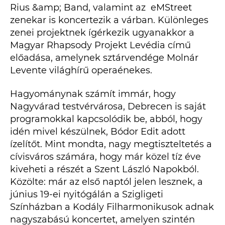
Rius &amp; Band, valamint az eMStreet
zenekar is koncertezik a várban. Különleges
zenei projektnek ígérkezik ugyanakkor a
Magyar Rhapsody Projekt Levédia című
előadása, amelynek sztárvendége Molnár
Levente világhírű operaénekes.
Hagyománynak számít immár, hogy
Nagyvárad testvérvárosa, Debrecen is saját
programokkal kapcsolódik be, abból, hogy
idén mivel készülnek, Bódor Edit adott
ízelítőt. Mint mondta, nagy megtiszteltetés a
cívisváros számára, hogy már közel tíz éve
kiveheti a részét a Szent László Napokból.
Közölte: már az első naptól jelen lesznek, a
június 19-ei nyitógálán a Szigligeti
Színházban a Kodály Filharmonikusok adnak
nagyszabású koncertet, amelyen szintén