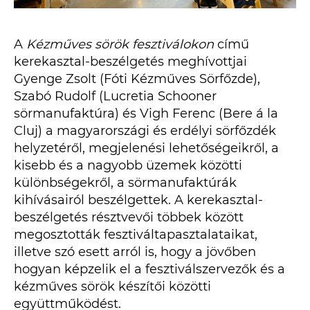
A
Kézműves sörök fesztiválokon
című
kerekasztal-beszélgetés meghívottjai
Gyenge Zsolt (Fóti Kézműves Sörfőzde),
Szabó Rudolf (Lucretia Schooner
sörmanufaktúra) és Vigh Ferenc (Bere á la
Cluj) a magyarországi és erdélyi sörfőzdék
helyzetéről, megjelenési lehetőségeikről, a
kisebb és a nagyobb üzemek közötti
különbségekről, a sörmanufaktúrák
kihívásairól beszélgettek. A kerekasztal-
beszélgetés résztvevői többek között
megosztották fesztiváltapasztalataikat,
illetve szó esett arról is, hogy a jövőben
hogyan képzelik el a fesztiválszervezők és a
kézműves sörök készítői közötti
együttműködést.