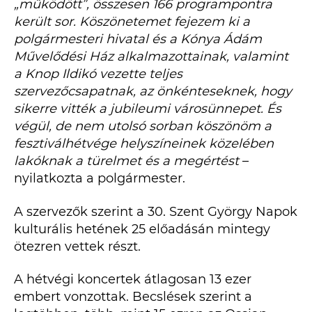
„működött”, összesen 166 programpontra
került sor. Köszönetemet fejezem ki a
polgármesteri hivatal és a Kónya Ádám
Művelődési Ház alkalmazottainak, valamint
a Knop Ildikó vezette teljes
szervezőcsapatnak, az önkénteseknek, hogy
sikerre vitték a jubileumi városünnepet. És
végül, de nem utolsó sorban köszönöm a
fesztiválhétvége helyszíneinek közelében
lakóknak a türelmet és a megértést
–
nyilatkozta a polgármester.
A szervezők szerint a 30. Szent György Napok
kulturális hetének 25 előadásán mintegy
ötezren vettek részt.
A hétvégi koncertek átlagosan 13 ezer
embert vonzottak. Becslések szerint a