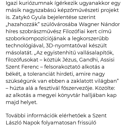
Igazi kuriózumnak ígérkezik ugyanakkor egy
másik nagyszabású képzőművészeti projekt
is. Zatykó Gyula bejelentése szerint
„hazahozzák” szülővárosába Wagner Nándor
híres szobrászművész Filozófiai kert című
szoborkompozíciójának a legkorszerűbb
technológiával, 3D-nyomtatóval készült
másolatát. „Az egyistenhitű vallásalapítók,
filozófusokat – köztük Jézus, Gandhi, Assisi
Szent Ferenc – felsorakoztató alkotás a
békét, a toleranciát hirdeti, amire nagy
szükségünk van ebben a zaklatott világban”
– húzta alá a fesztivál főszervezője. Közölte:
az alkotás a megyei könyvtár halljában kap
majd helyet.
További információk elérhetőek a Szent
László Napok folyamatosan frissülő