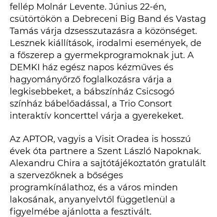
fellép Molnár Levente. Június 22-én,
csütörtökön a Debreceni Big Band és Vastag
Tamás várja dzsesszutazásra a közönséget.
Lesznek kiállítások, irodalmi események, de
a főszerep a gyermekprogramoknak jut. A
DEMKI ház egész napos kézműves és
hagyományőrző foglalkozásra várja a
legkisebbeket, a bábszínház Csicsogó
színház bábelőadással, a Trio Consort
interaktív koncerttel várja a gyerekeket.
Az APTOR, vagyis a Visit Oradea is hosszú
évek óta partnere a Szent László Napoknak.
Alexandru Chira a sajtótájékoztatón gratulált
a szervezőknek a bőséges
programkínálathoz, és a város minden
lakosának, anyanyelvtől függetlenül a
figyelmébe ajánlotta a fesztivált.