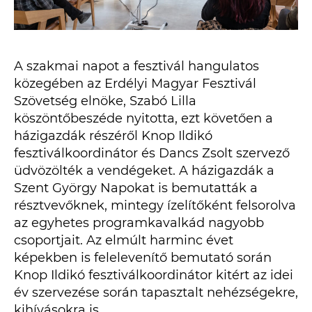
A szakmai napot a fesztivál hangulatos
közegében az Erdélyi Magyar Fesztivál
Szövetség elnöke, Szabó Lilla
köszöntőbeszéde nyitotta, ezt követően a
házigazdák részéről Knop Ildikó
fesztiválkoordinátor és Dancs Zsolt szervező
üdvözölték a vendégeket. A házigazdák a
Szent György Napokat is bemutatták a
résztvevőknek, mintegy ízelítőként felsorolva
az egyhetes programkavalkád nagyobb
csoportjait. Az elmúlt harminc évet
képekben is felelevenítő bemutató során
Knop Ildikó fesztiválkoordinátor kitért az idei
év szervezése során tapasztalt nehézségekre,
kihívásokra is.