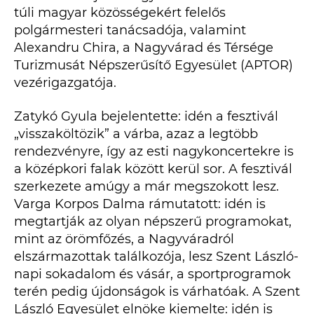
túli magyar közösségekért felelős
polgármesteri tanácsadója, valamint
Alexandru Chira, a Nagyvárad és Térsége
Turizmusát Népszerűsítő Egyesület (APTOR)
vezérigazgatója.
Zatykó Gyula bejelentette: idén a fesztivál
„visszaköltözik” a várba, azaz a legtöbb
rendezvényre, így az esti nagykoncertekre is
a középkori falak között kerül sor. A fesztivál
szerkezete amúgy a már megszokott lesz.
Varga Korpos Dalma rámutatott: idén is
megtartják az olyan népszerű programokat,
mint az örömfőzés, a Nagyváradról
elszármazottak találkozója, lesz Szent László-
napi sokadalom és vásár, a sportprogramok
terén pedig újdonságok is várhatóak. A Szent
László Egyesület elnöke kiemelte: idén is