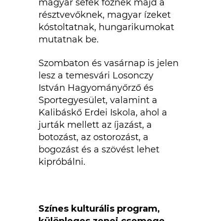
magyar séfek főznek majd a
résztvevőknek, magyar ízeket
kóstoltatnak, hungarikumokat
mutatnak be.
Szombaton és vasárnap is jelen
lesz a temesvári Losonczy
István Hagyományőrző és
Sportegyesület, valamint a
Kalibáskő Erdei Iskola, ahol a
jurták mellett az íjazást, a
botozást, az ostorozást, a
bogozást és a szövést lehet
kipróbálni.
Színes kulturális program,
különleges zenei csemege