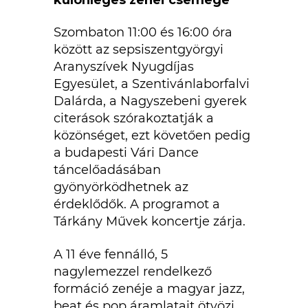
Szombaton 11:00 és 16:00 óra
között az sepsiszentgyörgyi
Aranyszívek Nyugdíjas
Egyesület, a Szentivánlaborfalvi
Dalárda, a Nagyszebeni gyerek
citerások szórakoztatják a
közönséget, ezt követően pedig
a budapesti Vári Dance
táncelőadásában
gyönyörködhetnek az
érdeklődők. A programot a
Tárkány Művek koncertje zárja.
A 11 éve fennálló, 5
nagylemezzel rendelkező
formáció zenéje a magyar jazz,
beat és pop áramlatait ötvözi,