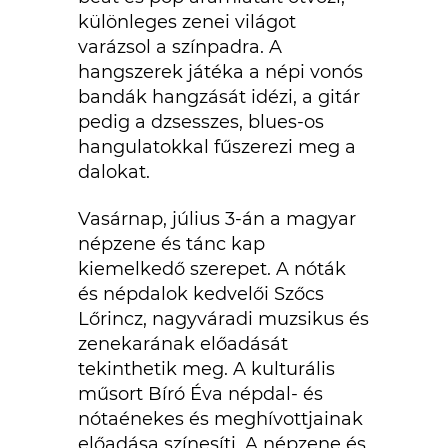
különleges zenei világot
varázsol a színpadra. A
hangszerek játéka a népi vonós
bandák hangzását idézi, a gitár
pedig a dzsesszes, blues-os
hangulatokkal fűszerezi meg a
dalokat.
Vasárnap, július 3-án a magyar
népzene és tánc kap
kiemelkedő szerepet. A nóták
és népdalok kedvelői Szőcs
Lőrincz, nagyváradi muzsikus és
zenekarának előadását
tekinthetik meg. A kulturális
műsort Bíró Éva népdal- és
nótaénekes és meghívottjainak
előadása színesíti. A népzene és