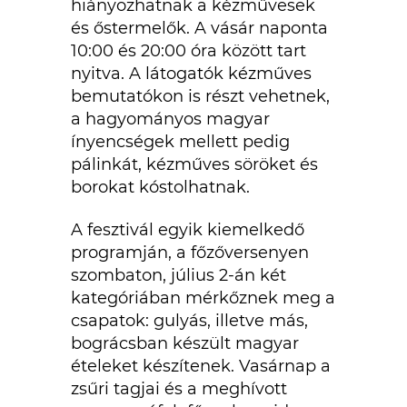
hiányozhatnak a kézművesek
és őstermelők. A vásár naponta
10:00 és 20:00 óra között tart
nyitva. A látogatók kézműves
bemutatókon is részt vehetnek,
a hagyományos magyar
ínyencségek mellett pedig
pálinkát, kézműves söröket és
borokat kóstolhatnak.
A fesztivál egyik kiemelkedő
programján, a főzőversenyen
szombaton, július 2-án két
kategóriában mérkőznek meg a
csapatok: gulyás, illetve más,
bográcsban készült magyar
ételeket készítenek. Vasárnap a
zsűri tagjai és a meghívott